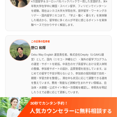
4カ国留学＆ヨーロッパをバックパックで一周した言語好き。米4
年制大学在学中に韓国・スペイン留学、フィリピンでインターン
を経験。現在はシカゴ大学大学院在学。語学留学・ワーキングホ
リデー・国内留学ニセコまで、「学ぶ・働く・暮らす」を実体験
した視点から、留学前に多くの人が不安に感じるポイントを実体
験ベースで分かりやすく解説します。
この記事の監修者
野口 和輝
Cebu Way English 運営責任者。株式会社Crepity（U-GAKU運
営）として、国内（ニセコ・沖縄など）・海外の留学プログラム
の運営・サポートを統括。中高生のセブ島留学における受入体制
の整備、参加者サポートの設計、品質管理を担当しています。は
じめての留学で不安が残らないよう、参加前の個別相談で目的・
期間・学習方針を整理し、滞在中も状況に応じて調整できる運用
を整えています。費用・制度など誤解が生まれやすい情報は、自
治体・大使館・公式サイト等の一次情報を確認し、参照先を明記
したうえで必要に応じて更新しています。