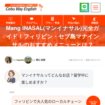
学校案内
プログラム
プラン・料金
申込の流れ
体験談
Mang INASAL(マンイナサル)完全ガ
イド！フィリピン・セブ島マナイン
Cebu Way Englishを知る
学習プラン・料金
サルのおすすめメニューとは？
kayoko
野口 和輝
公開 2026.07.02 ・ 更新 2026.07.27
執筆
監修
プログラム比較
中学生向けプログラム
無料個別相談
生徒様・保護者様向け
お申込みの流れ
学校・企業・団体様向け
Cebu Way Englishの特徴
想い・ブランド
マンイナサルってどんなお店？留学中に
楽しめますか？
保護者
フィリピンで大人気のローカルチェーン
Cebu Way
担当者