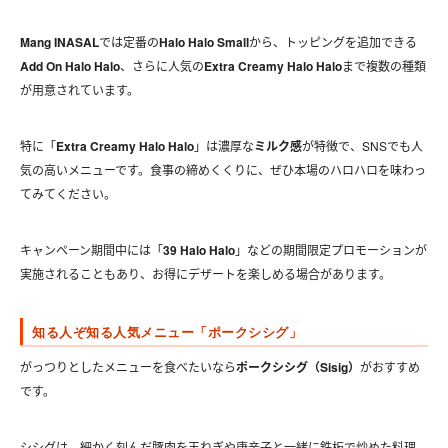
Mang INASAL
では定番の
Halo Halo Small
から、トッピングを追加できる
Add On Halo Halo
、さらに人気の
Extra Creamy Halo Halo
まで複数の種類
が用意されています。
特に「
Extra Creamy Halo Halo
」は濃厚な
ミルク感
が特徴で、SNSでも人
気の高いメニューです。食事の締めくくりに、ぜひ本場のハロハロを味わっ
てみてください。
キャンペーン期間中には「
39 Halo Halo
」などの期間限定プロモーションが
実施されることもあり、お得にデザートを楽しめる場合があります。
知る人ぞ知る人気メニュー「ポークシシグ」
がっつりとしたメニューを食べたいなら
ポークシシグ（Sisig）
がおすすめ
です。
シシグは、細かく刻んだ豚肉を玉ねぎや唐辛子と一緒に鉄板で炒めた料理