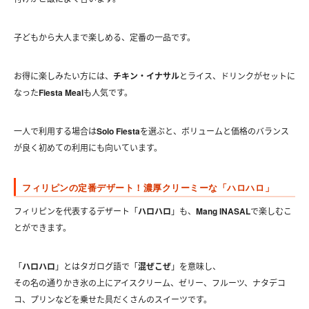
子どもから大人まで楽しめる、定番の一品です。
お得に楽しみたい方には、
チキン・イナサル
とライス、ドリンクがセットに
なった
Fiesta Meal
も人気です。
一人で利用する場合は
Solo Fiesta
を選ぶと、ボリュームと価格のバランス
が良く初めての利用にも向いています。
フィリピンの定番デザート！濃厚クリーミーな「ハロハロ」
フィリピンを代表するデザート「
ハロハロ
」も、
Mang INASAL
で楽しむこ
とができます。
「
ハロハロ
」とはタガログ語で「
混ぜこぜ
」を意味し、
その名の通りかき氷の上にアイスクリーム、ゼリー、フルーツ、ナタデコ
コ、プリンなどを乗せた具だくさんのスイーツです。