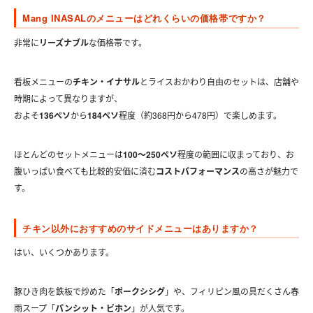
Mang INASALのメニューはどれくらいの価格帯ですか？
非常に
リーズナブル
な価格帯です。
看板メニューの
チキン・イナサル
とライスおかわり自由のセットは、店舗や
時期によって異なりますが、
およそ
136ペソ
から
184ペソ
程度（約368円から478円）で楽しめます。
ほとんどのセットメニューは
100〜250ペソ
程度の範囲に収まっており、お
腹いっぱい食べても比較的安価に済む
コストパフォーマンス
の高さが魅力で
す。
チキン以外におすすめのサイドメニューはありますか？
はい、いくつかあります。
豚ひき肉を鉄板で炒めた「
ポークシシグ
」や、フィリピン風の具だくさん春
雨スープ「
パンシット・ビホン
」が人気です。