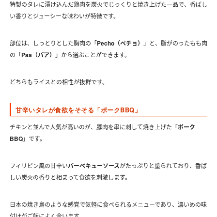
特製のタレに漬け込んだ鶏肉を炭火でじっくりと焼き上げた一品で、香ばし
い香りとジューシーな味わいが特徴です。
部位は、しっとりとした胸肉の「
Pecho（ペチョ）
」と、脂がのったもも肉
の「
Paa（パア）
」から選ぶことができます。
どちらもライスとの相性が抜群です。
甘辛いタレが食欲をそそる「ポークBBQ」
チキンと並んで人気が高いのが、豚肉を串に刺して焼き上げた「
ポーク
BBQ
」です。
フィリピン風の甘辛い
バーベキューソース
がたっぷりと塗られており、香ば
しい炭火の香りと相まって食欲を刺激します。
日本の焼き鳥のような感覚で気軽に食べられるメニューであり、濃いめの味
付けがご飯によく合います。