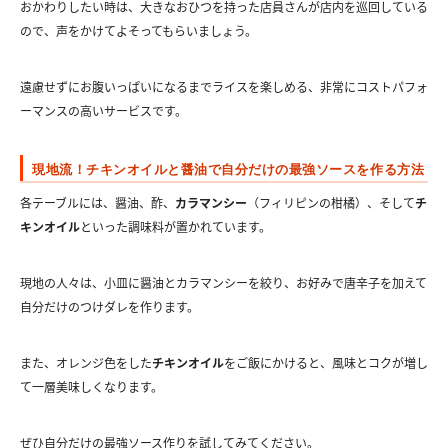
おかわりしたい時は、大きなおひつを持った店員さんが店内を巡回している
ので、声をかけてよそってもらいましょう。
遠慮せずにお腹いっぱいになるまでライスを楽しめる、非常にコストパフォ
ーマンスの高いサービスです。
現地流！チキンオイルと醤油で自分だけの最強ソースを作る方法
各テーブルには、醤油、酢、
カラマンシー
（フィリピンの柑橘）、そして
チ
キンオイル
といった調味料が置かれています。
現地の人々は、小皿に醤油とカラマンシーを絞り、お好みで唐辛子を加えて
自分だけのつけダレを作ります。
また、オレンジ色をした
チキンオイル
をご飯にかけると、風味とコクが増し
て一層美味しくなります。
ぜひ自分だけの最強ソース作りを試してみてください。