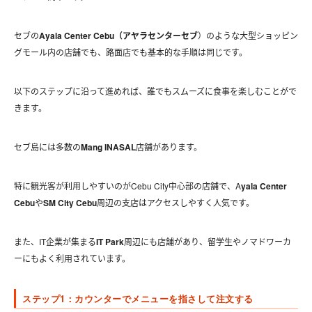
セブの
Ayala Center Cebu（アヤラセンターセブ
）のような大型ショッピン
グモール内の店舗でも、路面店でも基本的な手順は同じです。
以下のステップに沿って進めれば、誰でもスムーズに食事を楽しむことがで
きます。
セブ島には多数の
Mang INASAL
店舗があります。
特に観光客が利用しやすいのがCebu City中心部の店舗で、A
yala Center
Cebu
や
SM City Cebu
周辺の支店はアクセスしやすく人気です。
また、IT企業が集まる
IT Park
周辺にも店舗があり、留学生やノマドワーカ
ーにもよく利用されています。
ステップ1：カウンターでメニューを指さして注文する