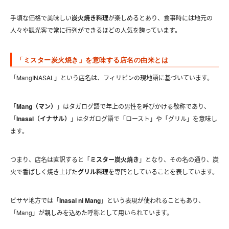
手頃な価格で美味しい
炭火焼き料理
が楽しめるとあり、食事時には地元の
人々や観光客で常に行列ができるほどの人気を誇っています。
「ミスター炭火焼き」を意味する店名の由来とは
「MangINASAL」という店名は、フィリピンの現地語に基づいています。
「
Mang（マン）
」はタガログ語で年上の男性を呼びかける敬称であり、
「
Inasal（イナサル）
」はタガログ語で「ロースト」や「グリル」を意味し
ます。
つまり、店名は直訳すると「
ミスター炭火焼き
」となり、その名の通り、炭
火で香ばしく焼き上げた
グリル料理
を専門としていることを表しています。
ビサヤ地方では「
Inasal ni Mang
」という表現が使われることもあり、
「Mang」が親しみを込めた呼称として用いられています。