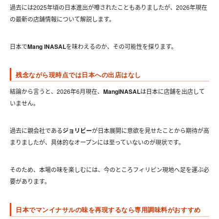
過去には2025年頃の日本進出が噂されたこともありましたが、2026年現在
の最新の店舗情報について解説します。
日本で
Mang INASAL
を味わえるのか、その可能性を探ります。
残念ながら現時点では日本への出店はなし
結論から言うと、2026年6月現在、
MangINASAL
は日本に店舗を出店して
いません。
過去に親会社である
ジョリビー
が日本展開に意欲を見せたことから期待が高
まりましたが、具体的なオープンには至っていないのが現状です。
そのため、本場の味を楽しむには、今のところフィリピン現地へ足を運ぶ必
要があります。
日本でマンイナサルの味を再現するなら専用調味料がおすすめ