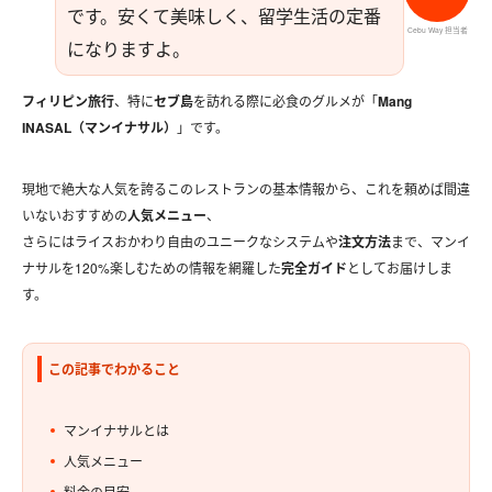
高校生向けプログラム
講師紹介
です。安くて美味しく、留学生活の定番
渡航の準備
現地到着の流れ
Why Cebu Way
直営校
Cebu Way 担当者
になりますよ。
安心・サポートを知る
フィリピン旅行
、特に
セブ島
を訪れる際に必食のグルメが「
Mang
INASAL（マンイナサル）
」です。
現地で絶大な人気を誇るこのレストランの基本情報から、これを頼めば間違
いないおすすめの
人気メニュー
、
さらにはライスおかわり自由のユニークなシステムや
注文方法
まで、マンイ
サポート体制
ホームステイ
ナサルを120%楽しむための情報を網羅した
完全ガイド
としてお届けしま
す。
この記事でわかること
マンイナサルとは
人気メニュー
料金の目安