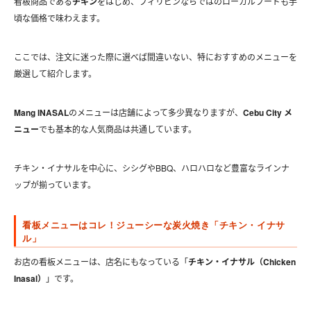
看板商品である
チキン
をはじめ、フィリピンならではのローカルフードも手
頃な価格で味わえます。
ここでは、注文に迷った際に選べば間違いない、特におすすめのメニューを
厳選して紹介します。
Mang INASAL
のメニューは店舗によって多少異なりますが、
Cebu City メ
ニュー
でも基本的な人気商品は共通しています。
チキン・イナサルを中心に、シシグやBBQ、ハロハロなど豊富なラインナ
ップが揃っています。
看板メニューはコレ！ジューシーな炭火焼き「チキン・イナサ
ル」
お店の看板メニューは、店名にもなっている「
チキン・イナサル（Chicken
Inasal）
」です。