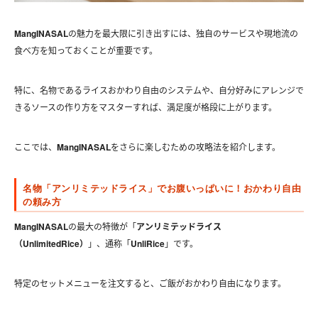
MangINASAL
の魅力を最大限に引き出すには、独自のサービスや現地流の
食べ方を知っておくことが重要です。
特に、名物であるライスおかわり自由のシステムや、自分好みにアレンジで
きるソースの作り方をマスターすれば、満足度が格段に上がります。
ここでは、
MangINASAL
をさらに楽しむための攻略法を紹介します。
名物「アンリミテッドライス」でお腹いっぱいに！おかわり自由
の頼み方
MangINASAL
の最大の特徴が「
アンリミテッドライス
（UnlimitedRice）
」、通称「
UnliRice
」です。
特定のセットメニューを注文すると、ご飯がおかわり自由になります。